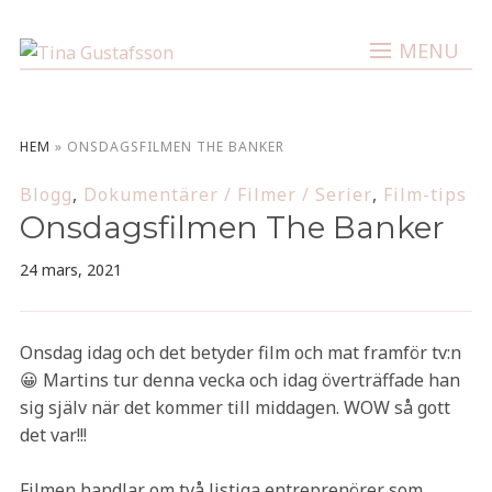
MENU
HEM
»
ONSDAGSFILMEN THE BANKER
Blogg
,
Dokumentärer / Filmer / Serier
,
Film-tips
Onsdagsfilmen The Banker
24 mars, 2021
Onsdag idag och det betyder film och mat framför tv:n
😀 Martins tur denna vecka och idag överträffade han
sig själv när det kommer till middagen. WOW så gott
det var!!!
Filmen handlar om två listiga entreprenörer som