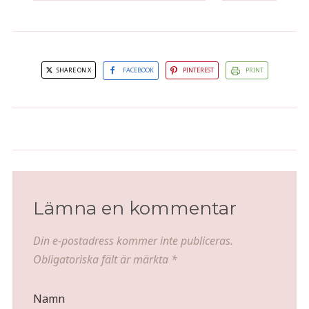
SHARE ON X
FACEBOOK
PINTEREST
PRINT
Brytbart vitlöksbröd
Grillkorv i solen
Lämna en kommentar
Din e-postadress kommer inte publiceras.
Obligatoriska fält är märkta
*
Namn