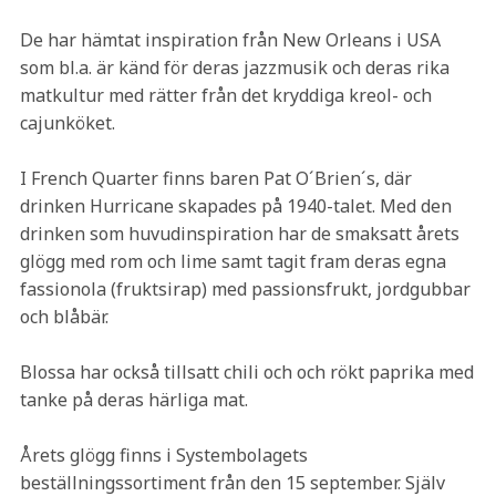
De har hämtat inspiration från New Orleans i USA
som bl.a. är känd för deras jazzmusik och deras rika
matkultur med rätter från det kryddiga kreol- och
cajunköket.
I French Quarter finns baren Pat O´Brien´s, där
drinken Hurricane skapades på 1940-talet. Med den
drinken som huvudinspiration har de smaksatt årets
glögg med rom och lime samt tagit fram deras egna
fassionola (fruktsirap) med passionsfrukt, jordgubbar
och blåbär.
Blossa har också tillsatt chili och och rökt paprika med
tanke på deras härliga mat.
Årets glögg finns i Systembolagets
beställningssortiment från den 15 september. Själv