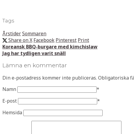
Tags
Årstider
Sommaren
Share on X
Facebook
Pinterest
Print
Koreansk BBQ-burgare med kimchislaw
Jag har tydligen varit snäll
Lämna en kommentar
Din e-postadress kommer inte publiceras.
Obligatoriska f
Namn
*
E-post
*
Hemsida