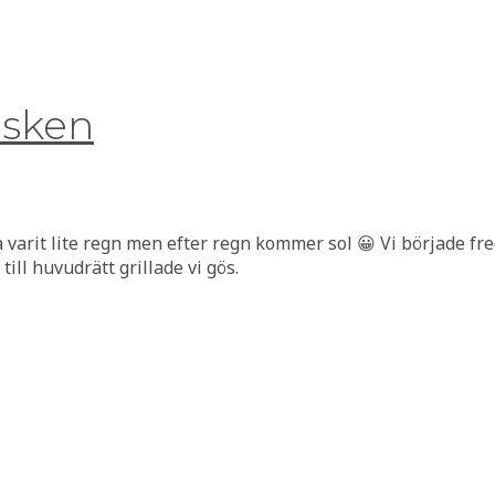
olsken
å varit lite regn men efter regn kommer sol 😀 Vi började f
ll huvudrätt grillade vi gös.