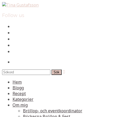
Follow us
facebook
instagram
pinterest
spotify
mail
search

Hem
Blogg
Recept
Kategorier
Om mig
Bröllop- och eventkoordinator
Böckerna Bröllop & Fest