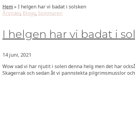
Hem
»
I helgen har vi badat i solsken
Årstider
,
Blogg
,
Sommaren
I helgen har vi badat i s
14 juni, 2021
Wow vad vi har njutit i solen denna helg men det har ocks
Skagerrak och sedan åt vi pannstekta pilgrimsmusslor och ti