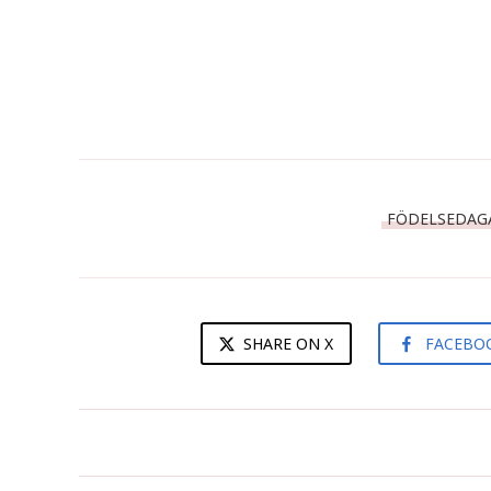
FÖDELSEDAG
SHARE ON X
FACEBO
Päronchutney med chili