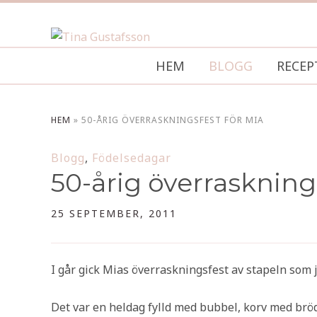
HEM
BLOGG
RECEP
HEM
»
50-ÅRIG ÖVERRASKNINGSFEST FÖR MIA
Blogg
,
Födelsedagar
50-årig överraskning
25 SEPTEMBER, 2011
I går gick Mias överraskningsfest av stapeln som
Det var en heldag fylld med bubbel, korv med bröd