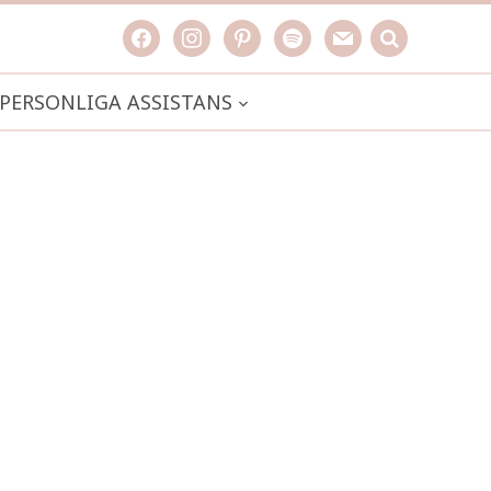
facebook
instagram
pinterest
spotify
mail
search

PERSONLIGA ASSISTANS