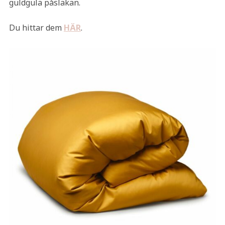
guldgula påslakan.
Du hittar dem
HÄR
.