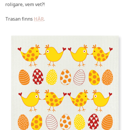
roligare, vem vet?!
Trasan finns
HÄR
.