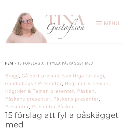
MENU
HEM
»
15 FÖRSLAG ATT FYLLA PÅSKÄGGET MED
Blogg
,
Gå bort present (samtliga förslag)
,
Goodiebags / Presenter
,
Högtider & Teman
,
Högtider & Teman presenter
,
Påsken
,
Påskens presenter
,
Påskens presenter
,
Presenter
,
Presenter Påsken
15 förslag att fylla påskägget
med