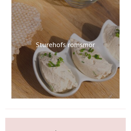
Sturehofs romsmör