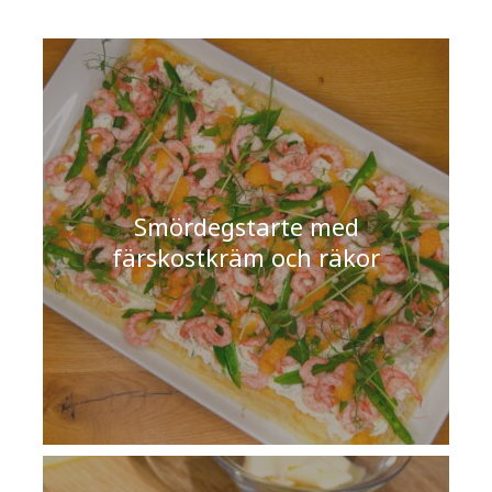
Smördegstarte med
färskostkräm och räkor