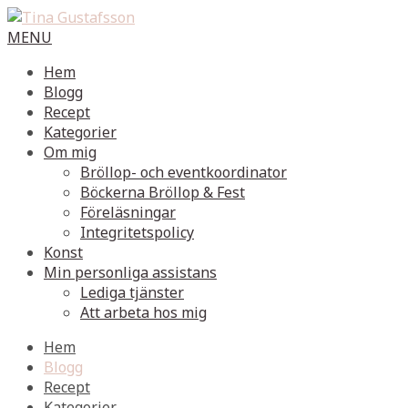
MENU
Hem
Blogg
Recept
Kategorier
Om mig
Bröllop- och eventkoordinator
Böckerna Bröllop & Fest
Föreläsningar
Integritetspolicy
Konst
Min personliga assistans
Lediga tjänster
Att arbeta hos mig
Hem
Blogg
Recept
Kategorier